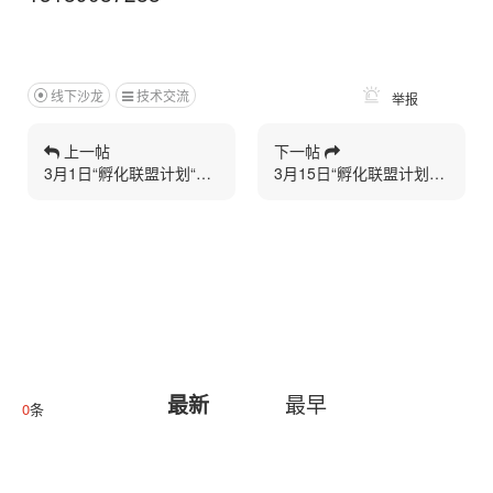
线下沙龙
技术交流
举报
上一帖
下一帖
3月1日“孵化联盟计划“之百万美元技术研讨会（长沙站）
3月15日“孵化联盟计划“之百万美元技术研讨会（湛江站）
最早
最新
0
条