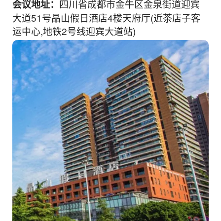
四川省成都市金牛区金泉街道迎宾
会议地址：
大道51号晶山假日酒店4楼天府厅(近茶店子客
运中心,地铁2号线迎宾大道站)