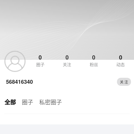
0
0
0
0
圈子
关注
粉丝
动态
568416340
关 注
圈子
私密圈子
全部