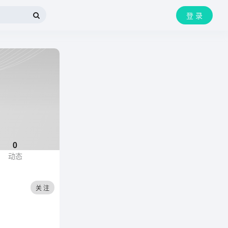
登 录
0
动态
关 注