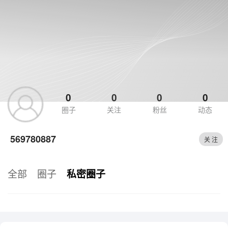
0
0
0
0
圈子
关注
粉丝
动态
569780887
关 注
全部
圈子
私密圈子